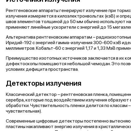
Рентгеновские аппараты генерируют излучение при тормож
излучения измеряется в килоэлектронвольтах (кэВ) и опр
швов элементов толщиной до 50 мм обычно используют на
применяют линейные ускорители с энергией до 15 мегаэле
Альтернатива рентгеновским аппаратам – радиоизотопные
Иридий-192 с энергией гамма-излучения 300-600 кэВ иде
миллиметров. Кобальт-60 с энергией 1,17 и 1,33 МэВ прим
Преимущество изотопных источников заключается в их ко
дефектоскопы помещаются небольшой чемодан. Это позвол
условиях дефицита пространства.
Детекторы излучения
Классический детектор – рентгеновская пленка, помещен
серебра, которые под воздействием излучения образуют 
обработки. Чувствительность пленки делится по классам –
чувствительная).
Современные цифровые детекторы постепенно вытесняю
пластины накапливают энергию излучения в кристаллическ