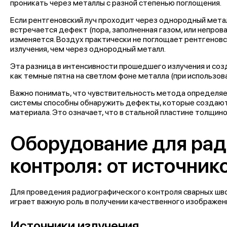
проникать через металлы с разной степенью поглощения.
Если рентгеновский луч проходит через однородный металл
встречается дефект (пора, заполненная газом, или непро
изменяется. Воздух практически не поглощает рентгеновс
излучения, чем через однородный металл.
Эта разница в интенсивности прошедшего излучения и со
как темные пятна на светлом фоне металла (при использов
Важно понимать, что чувствительность метода определя
системы
способны обнаружить дефекты, которые создают 
материала. Это означает, что в стальной пластине толщи
Оборудование для ра
контроля: от источник
Для проведения
радиографического контроля сварных шв
играет важную роль в получении качественного изображен
Источники излучения