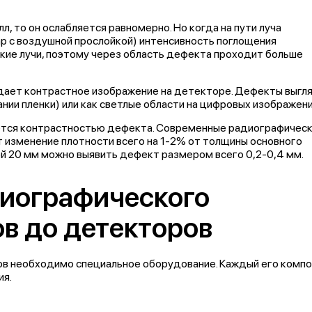
, то он ослабляется равномерно. Но когда на пути луча
вар с воздушной прослойкой) интенсивность поглощения
кие лучи, поэтому через область дефекта проходит больше
здает контрастное изображение на детекторе. Дефекты выгл
ании пленки) или как светлые области на цифровых изображени
ется контрастностью дефекта. Современные
радиографичес
изменение плотности всего на 1-2% от толщины основного
ной 20 мм можно выявить дефект размером всего 0,2-0,4 мм.
диографического
ов до детекторов
ов
необходимо специальное оборудование. Каждый его комп
ия.