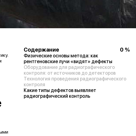
Содержание
0
%
ику.
Физические основы метода: как
м
рентгеновские лучи «видят» дефекты
Оборудование для радиографического
контроля: от источников до детекторов
Технология проведения радиографического
контроля
Какие типы дефектов выявляет
радиографический контроль
е
ными