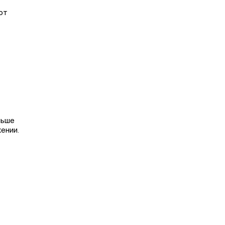
от
ньше
ении.