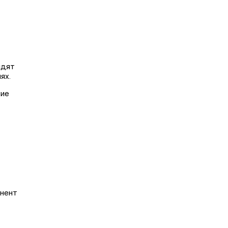
ядят
ях.
кие
онент