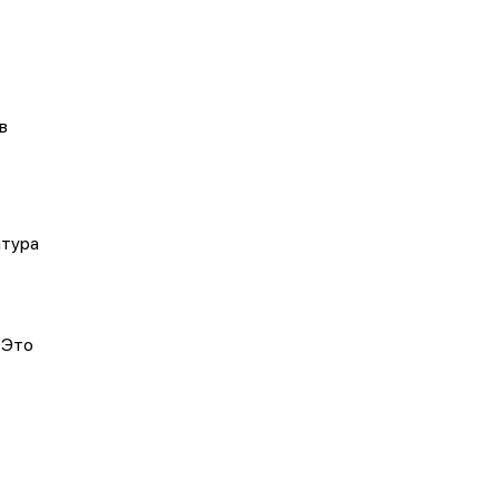
в
атура
 Это