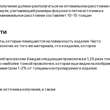
излучения должен располагаться на оптимальном расстоянии 
рмуле, учитывающей размеры фокусного пятна источника и
 минимальное расстояние составляет 10-15 толщин
сти
ты, которые помещаются на поверхность изделия. Часто
олочек из того же материала, что и изделие, которое
ой прогрессии. Каждая следующая проволочка в 1,25 раза то
 наиболее тонкой проволочке, которая еще видна на изображ
иаметром 1-2% от толщины контролируемого изделия.
 источника излучения, а также: