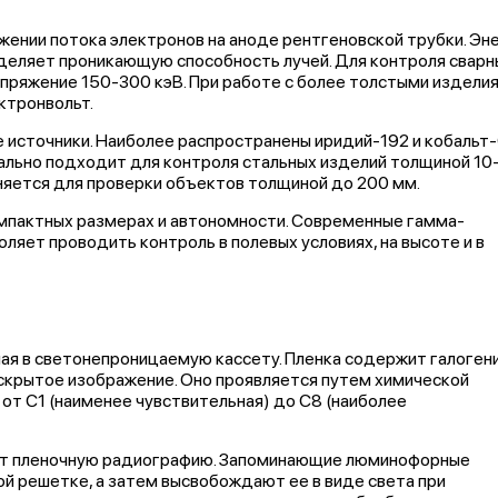
ении потока электронов на аноде рентгеновской трубки. Эн
еделяет проникающую способность лучей. Для контроля сварн
пряжение 150-300 кэВ. При работе с более толстыми издели
ктронвольт.
 источники. Наиболее распространены иридий-192 и кобальт-
ально подходит для контроля стальных изделий толщиной 10
еняется для проверки объектов толщиной до 200 мм.
мпактных размерах и автономности. Современные гамма-
яет проводить контроль в полевых условиях, на высоте и в
ная в светонепроницаемую кассету. Пленка содержит галоге
скрытое изображение. Оно проявляется путем химической
 от С1 (наименее чувствительная) до С8 (наиболее
т пленочную радиографию. Запоминающие люминофорные
ой решетке, а затем высвобождают ее в виде света при