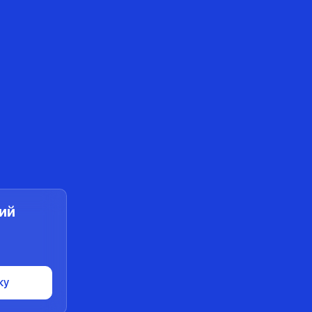
ий
ку