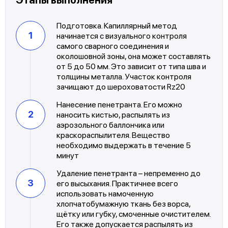
Подготовка. Капиллярный метод
начинается с визуального контроля
самого сварного соединения и
околошовной зоны, она может составлять
от 5 до 50 мм. Это зависит от типа шва и
толщины металла. Участок контроля
зачищают до шероховатости Rz20
Нанесение пенетранта. Его можно
наносить кистью, распылять из
аэрозольного баллончика или
краскораспылителя. Вещество
необходимо выдержать в течение 5
минут
Удаление пенетранта – непременно до
его высыхания. Практичнее всего
использовать намоченную
хлопчатобумажную ткань без ворса,
щётку или губку, смоченные очистителем.
Его также допускается распылять из