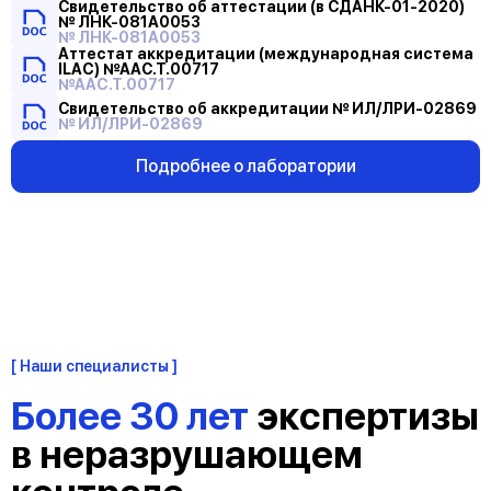
Свидетельство об аттестации (в СДАНК-01-2020)
Свидетельство
№ ЛНК-081А0053
об
№ ЛНК-081А0053
аттестации
Аттестат аккредитации (международная система
Аттестат
ILAC) №ААС.Т.00717
(в
аккредитации
№AAC.T.00717
СДАНК-01-
(международная
Свидетельство
Свидетельство об аккредитации № ИЛ/ЛРИ-02869
2020)
система
об
№ ИЛ/ЛРИ-02869
№
ILAC)
аккредитации
ЛНК-081А0053
№ААС.Т.00717
№
Подробнее о лаборатории
ИЛ/
ЛРИ-02869
Наши специалисты
Более 30 лет
экспертизы
в неразрушающем