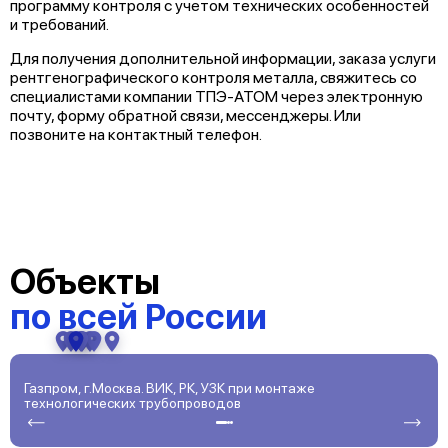
программу контроля с учетом технических особенностей
и требований.
Для получения дополнительной информации, заказа услуги
рентгенографического контроля металла, свяжитесь со
специалистами компании ТПЭ-АТОМ через электронную
почту, форму обратной связи, мессенджеры. Или
позвоните на контактный телефон.
Объекты
по всей России
Газпром, г.Москва. ВИК, РК, УЗК при монтаже
Г
технологических трубопроводов
С