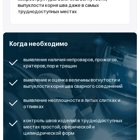
выпуклости корня шва даже в самых
труднодоступных местах
Когда необходимо
выявление наличия непроваров, прожогов,
кратеров, пор и трещин
выявление и оценка величины вогнутости и
выпуклости корня шва сварного соединений
выявление несплошности в литых слитках и
отливках
контроль швов изделий в труднодоступных
местах простой, сферической и
цилиндрической форм