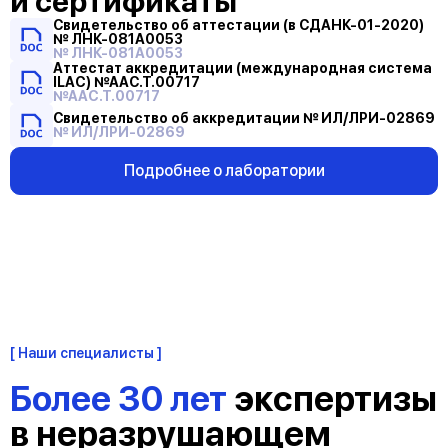
и сертификаты
Свидетельство об аттестации (в СДАНК-01-2020)
Свидетельство
№ ЛНК-081А0053
об
№ ЛНК-081А0053
аттестации
Аттестат аккредитации (международная система
Аттестат
ILAC) №ААС.Т.00717
(в
аккредитации
№AAC.T.00717
СДАНК-01-
(международная
Свидетельство
Свидетельство об аккредитации № ИЛ/ЛРИ-02869
2020)
система
об
№ ИЛ/ЛРИ-02869
№
ILAC)
аккредитации
ЛНК-081А0053
№ААС.Т.00717
№
Подробнее о лаборатории
ИЛ/
ЛРИ-02869
Наши специалисты
Более 30 лет
экспертизы
в неразрушающем