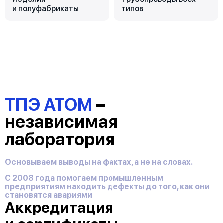
и полуфабрикаты
типов
ТПЭ АТОМ
–
независимая
лаборатория
Основываем выводы на фактах, а не на словах.
С 2008 года помогаем промышленным
предприятиям находить дефекты до того, как они
становятся авариями
Аккредитация