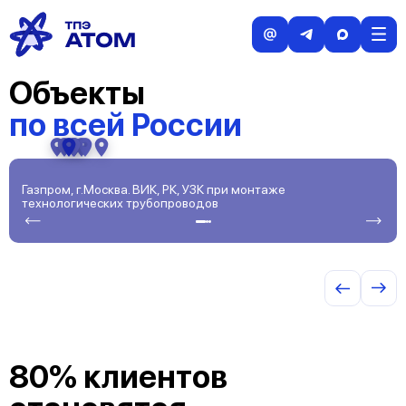
Объекты
Объекты
по всей России
Газпром, г.Москва. ВИК, РК, УЗК при монтаже
Г
технологических трубопроводов
С
80% клиентов