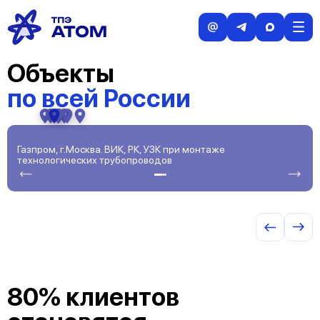
Объекты
Объекты
по всей России
Газпром, г.Москва. ВИК, РК, УЗК при монтаже
Г
технологических трубопроводов
С
80% клиентов